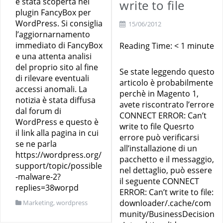
è stata scoperta nel
write to file
plugin FancyBox per
WordPress. Si consiglia
15/06/2012
l’aggiornarnamento
immediato di FancyBox
Reading Time:
< 1
minute
e una attenta analisi
del proprio sito al fine
Se state leggendo questo
di rilevare eventuali
articolo è probabilmente
accessi anomali. La
perchè in Magento 1,
notizia è stata diffusa
avete riscontrato l’errore
dal forum di
CONNECT ERROR: Can’t
WordPress e questo è
write to file Quesrto
il link alla pagina in cui
errore può verificarsi
se ne parla
all’installazione di un
https://wordpress.org/
pacchetto e il messaggio,
support/topic/possible
nel dettaglio, può essere
-malware-2?
il seguente CONNECT
replies=38worpd
ERROR: Can’t write to file:
downloader/.cache/com
Marketing
,
wordpress
munity/BusinessDecision