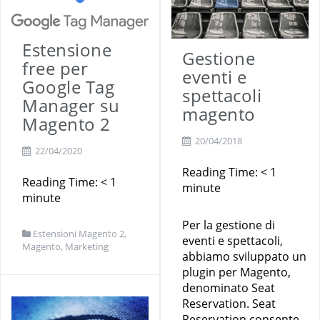
Estensione
Gestione
free per
eventi e
Google Tag
spettacoli
Manager su
magento
Magento 2
20/04/2018
22/04/2020
Reading Time:
< 1
Reading Time:
< 1
minute
minute
Per la gestione di
Estensioni Magento 2
,
eventi e spettacoli,
Magento
,
Marketing
abbiamo sviluppato un
plugin per Magento,
denominato Seat
Reservation. Seat
Reservation consente