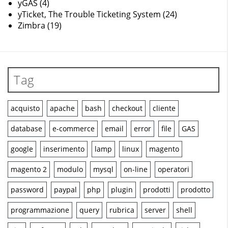
yGAS
(4)
yTicket, The Trouble Ticketing System
(24)
Zimbra
(19)
Tag
acquisto
apache
bash
checkout
cliente
database
e-commerce
email
error
file
GAS
google
inserimento
lamp
linux
magento
magento 2
modulo
mysql
on-line
operatori
password
paypal
php
plugin
prodotti
prodotto
programmazione
query
rubrica
server
shell