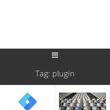
Traduzione di testo con googletranslate
Restart di php-fpm con capistrano dopo un depl
Manifesto per lo Sviluppo Agile di Software
Tag:
plugin