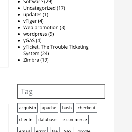
Software
(29)
Uncategorized
(17)
updates
(1)
vTiger
(4)
Web promotion
(3)
wordpress
(9)
yGAS
(4)
yTicket, The Trouble Ticketing
System
(24)
Zimbra
(19)
Tag
acquisto
apache
bash
checkout
cliente
database
e-commerce
email
error
file
GAS
google