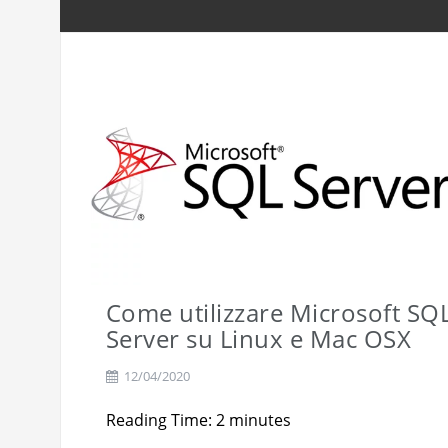
RicetteUmbre: da sito web ad a
Come utilizzare Microsoft SQ
Server su Linux e Mac OSX
12/04/2020
Reading Time:
2
minutes