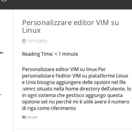
pp mobile con React Native e AI
Personalizzare editor VIM su
Linux
17/11/2012
Reading Time:
< 1
minute
Personalizzare editor VIM su linux Per
personalizzare l’editor VIM su piatatforme Linux
e Unix bisogna aggiungere delle opzioni nel file
.vimrc situato nella home directory dell’utente. Io
L
in ogni sistema che gestisco aggiungo questa
opzione set nu perchè mi è utile avere il numero
di riga come riferimento
server