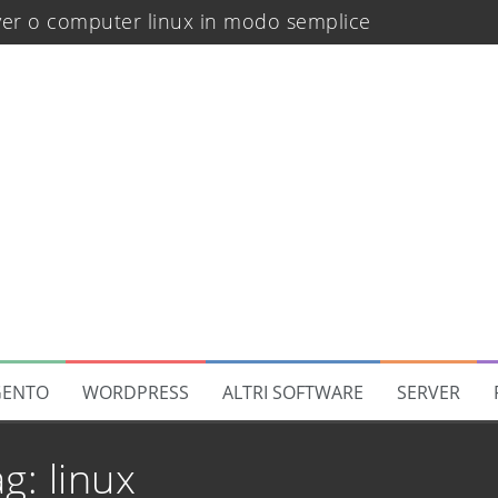
rver o computer linux in modo semplice
regola a catalogo in Magento 2
translate
rano dopo un deploy
 di Software
di sicurezza
di recupero password
ENTO
WORDPRESS
ALTRI SOFTWARE
SERVER
ello per gruppo clienti
uida step by step
ag:
linux