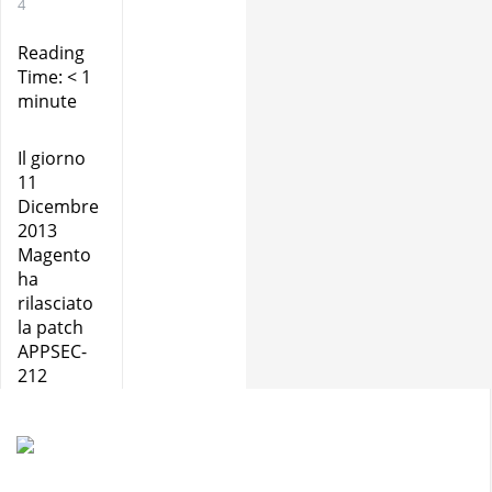
4
Reading
Time:
< 1
minute
Il giorno
11
Dicembre
2013
Magento
ha
rilasciato
la patch
APPSEC-
212
descritta
come
“Security
Issue