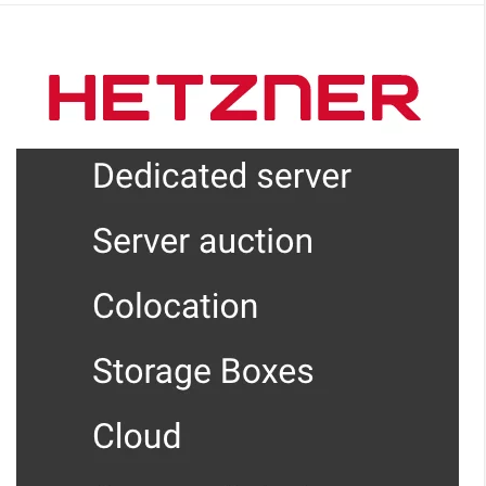
prior to
version
1.8.0.0/Pr
oblema di
sicurezza
per la
versione
1.8.0.0”. Il
pacchetto
include
una patch
per delle
vulnerabili
tà
riscontrat
e nel file
Images.ph
p situato
in
/app/code
/core/Mag