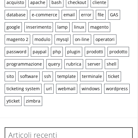
acquisto
apache
bash
checkout
cliente
database
e-commerce
email
error
file
GAS
google
inserimento
lamp
linux
magento
magento 2
modulo
mysql
on-line
operatori
password
paypal
php
plugin
prodotti
prodotto
programmazione
query
rubrica
server
shell
sito
software
ssh
template
terminale
ticket
ticketing system
url
webmail
windows
wordpress
yticket
zimbra
Articoli recenti