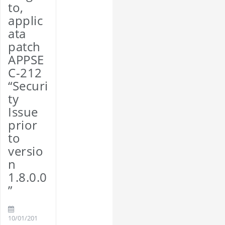
to,
applic
ata
patch
APPSE
C-212
“Securi
ty
Issue
prior
to
versio
n
1.8.0.0
”
10/01/201