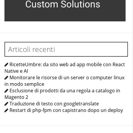
e/Cms/Hel
per/Wysiw
yg/.
Applicata
la patch è
necessari
o
Articoli recenti
https://far
maciaabu
onmercat
RicetteUmbre: da sito web ad app mobile con React
o.com
Native e AI
svuotare
Monitorare le risorse di un server o computer linux
la cache di
in modo semplice
Magento
Esclusione di prodotti da una regola a catalogo in
tramite
Magento 2
l’apposita
Traduzione di testo con googletranslate
funzionalit
Restart di php-fpm con capistrano dopo un deploy
à del […]
Magento
,
Marketing
,