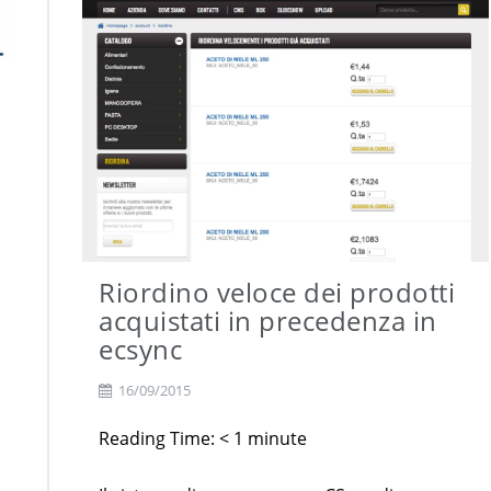
software […]
e-CSync
Riordino veloce dei prodotti
acquistati in precedenza in
ecsync
16/09/2015
Reading Time:
< 1
minute