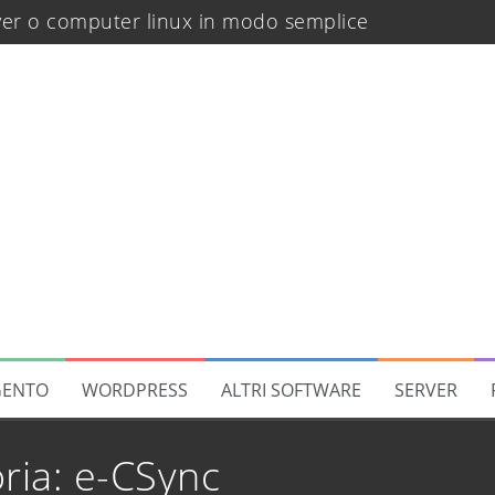
rver o computer linux in modo semplice
regola a catalogo in Magento 2
translate
rano dopo un deploy
 di Software
di sicurezza
di recupero password
ENTO
WORDPRESS
ALTRI SOFTWARE
SERVER
ello per gruppo clienti
uida step by step
ria:
e-CSync