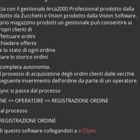
pp mobile con React Native e AI
ia con il gestionale Arca2000 Professional prodotto dalla
otto da Zucchetti e Vision prodotto dalla Vision Software.
oprio magazzino prodotti un gestionale può consentire ai
ropri clienti di
ffettuare ordini
ichiedere offerte
e lo stato di ogni ordine
tare lo storico ordini
in completa autonomia.
l processo di acquisizione degli ordini clienti dalle vecchie
seguente inserimento dell’ordine da parte di un operatore.
Sync si passa dal processo
NE => OPERATORE => REGISTRAZIONE ORDINE
al processo
 REGISTRAZIONE ORDINE
 di questo software collegandoti a
e-CSync