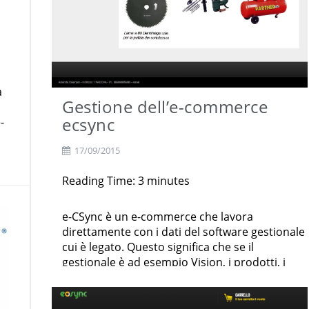
a
Gestione dell’e-commerce
ecsync
-
17/09/2015
Reading Time:
3
minutes
e-CSync è un e-commerce che lavora
direttamente con i dati del software gestionale
cui è legato. Questo significa che se il
gestionale è ad esempio Vision, i prodotti, i
clienti, gli ordini e tutte le informazioni legate
sono lette da Vision e scritte in Vision; la
gestione completa del negozio è fatta tramite il