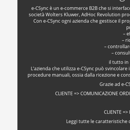
RicetteUmbre: da sito web ad a
e-CSync è un e-commerce B2B che si interfacc
società Wolters Kluwer, AdHoc Revolution prod
Con e-CSync ogni azienda che gestisce il pr
p
– e
– r
– controllar
– consul
il tutto 
L’azienda che utilizza e-CSync può svincolare i
procedure manuali, ossia dalla ricezione e con
Grazie ad e-C
CLIENTE => COMUNICAZIONE ORDI
CLIENTE =>
Leggi tutte le caratteristiche