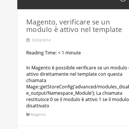
RicetteUmbre: da sito web ad a
Magento, verificare se un
modulo è attivo nel template
25/03/2014
Reading Time:
< 1
minute
In Magento è possibile verificare se un modulo 
attivo direttamente nel template con questa
chiamata
Mage::getStoreConfig(‘advanced/modules_disa
e_output/Namespace_Module’); La chiamata
restituisce 0 se il modulo è attivo 1 se il modulo
disattivato
Magento