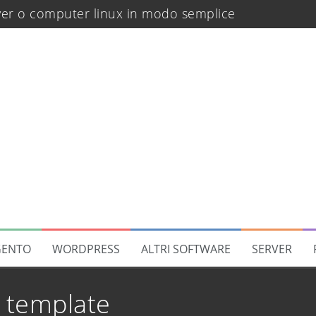
rver o computer linux in modo semplice
regola a catalogo in Magento 2
translate
rano dopo un deploy
 di Software
di sicurezza
di recupero password
ENTO
WORDPRESS
ALTRI SOFTWARE
SERVER
ello per gruppo clienti
uida step by step
:
template