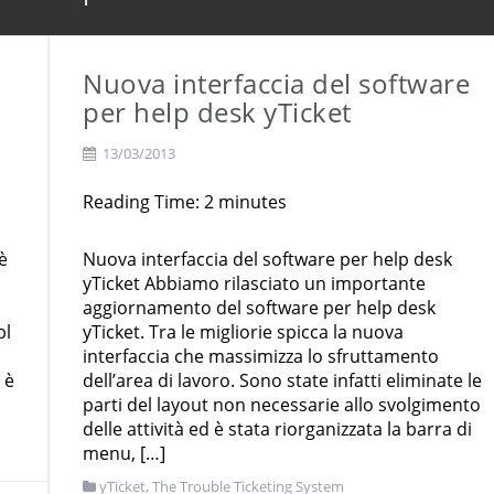
pp mobile con React Native e AI
Nuova interfaccia del software
per help desk yTicket
13/03/2013
Reading Time:
2
minutes
è
Nuova interfaccia del software per help desk
yTicket Abbiamo rilasciato un importante
aggiornamento del software per help desk
bl
yTicket. Tra le migliorie spicca la nuova
interfaccia che massimizza lo sfruttamento
 è
dell’area di lavoro. Sono state infatti eliminate le
parti del layout non necessarie allo svolgimento
delle attività ed è stata riorganizzata la barra di
menu, […]
yTicket, The Trouble Ticketing System