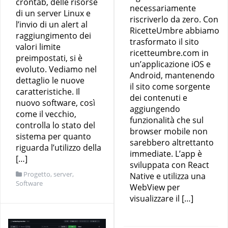
crontab, delle risorse
necessariamente
di un server Linux e
riscriverlo da zero. Con
l’invio di un alert al
RicetteUmbre abbiamo
raggiungimento dei
trasformato il sito
valori limite
ricetteumbre.com in
preimpostati, si è
un’applicazione iOS e
evoluto. Vediamo nel
Android, mantenendo
dettaglio le nuove
il sito come sorgente
caratteristiche. Il
dei contenuti e
nuovo software, così
aggiungendo
come il vecchio,
funzionalità che sul
controlla lo stato del
browser mobile non
sistema per quanto
sarebbero altrettanto
riguarda l’utilizzo della
immediate. L’app è
[…]
sviluppata con React
Progetto
,
server
,
Native e utilizza una
Software
WebView per
visualizzare il […]
Intelligenza Artificiale
,
Mobile
,
Software