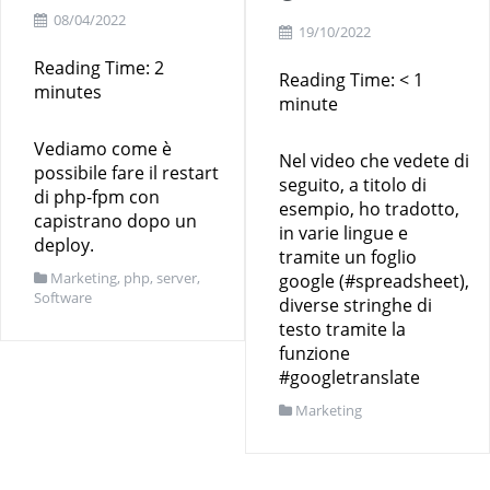
08/04/2022
19/10/2022
Reading Time:
2
Reading Time:
< 1
minutes
minute
Vediamo come è
Nel video che vedete di
possibile fare il restart
seguito, a titolo di
di php-fpm con
esempio, ho tradotto,
capistrano dopo un
in varie lingue e
deploy.
tramite un foglio
Marketing
,
php
,
server
,
google (#spreadsheet),
Software
diverse stringhe di
testo tramite la
funzione
#googletranslate
Marketing