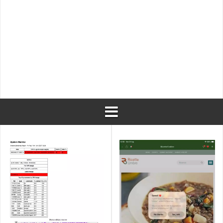
Esclusione di prodotti da una regola a catalogo i
Magento 2
Traduzione di testo con googletranslate
Restart di php-fpm con capistrano dopo un depl