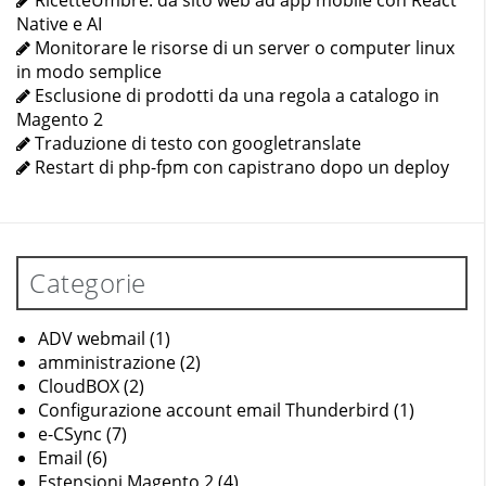
RicetteUmbre: da sito web ad app mobile con React
Native e AI
Monitorare le risorse di un server o computer linux
in modo semplice
Esclusione di prodotti da una regola a catalogo in
Magento 2
Traduzione di testo con googletranslate
Restart di php-fpm con capistrano dopo un deploy
Categorie
ADV webmail
(1)
amministrazione
(2)
CloudBOX
(2)
Configurazione account email Thunderbird
(1)
e-CSync
(7)
Email
(6)
Estensioni Magento 2
(4)