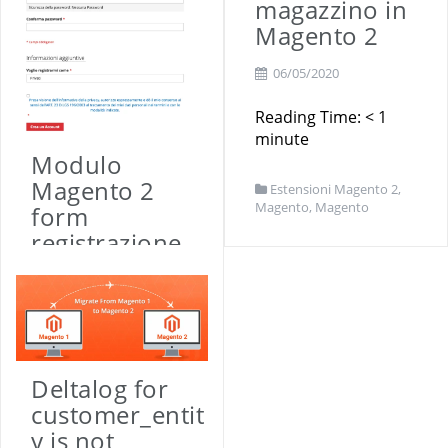
magazzino in
Magento 2
06/05/2020
Reading Time:
< 1
minute
Modulo
Magento 2
Estensioni Magento 2
,
Magento
,
Magento
form
registrazione
clienti
06/05/2020
Reading Time:
< 1
minute
Deltalog for
customer_entit
Estensioni Magento 2
,
y is not
Magento
,
Magento
,