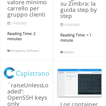
valore minimo
su Zimbra: la
carrello per
guida step by
gruppo clienti
step
17/05/2021
01/02/2021
Reading Time:
2
Reading Time:
< 1
minutes
minute
Shopware
,
Software
Zimbra
`raiseUnlessLo
aded’:
OpenSSH keys
only
Log container