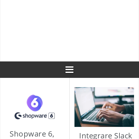
Traduzione di testo con googletranslate
Restart di php-fpm con capistrano dopo un depl
Manifesto per lo Sviluppo Agile di Software
Shopware 6,
Integrare Slack