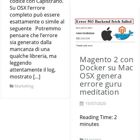
codice con Capistrano.
Su OSX l’errore
completo può essere
esattamente o simile al
seguente Potremmo
pensare che l’errore
sia generato dalla
mancanza di una
qualche libreria, ma
Magento 2 con
leggendo
Docker su Mac
attentamente il log,
OSX genera
mostrato […]
errore guru
Marketing
meditation
15/07/2020
Reading Time:
2
minutes
Magento