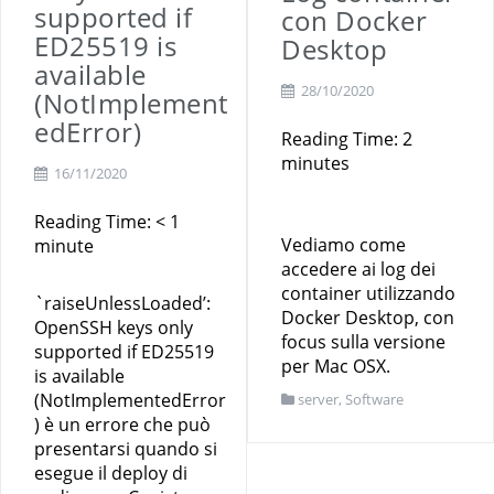
supported if
con Docker
ED25519 is
Desktop
available
28/10/2020
(NotImplement
edError)
Reading Time:
2
minutes
16/11/2020
Reading Time:
< 1
Vediamo come
minute
accedere ai log dei
container utilizzando
`raiseUnlessLoaded’:
Docker Desktop, con
OpenSSH keys only
focus sulla versione
supported if ED25519
per Mac OSX.
is available
(NotImplementedError
server
,
Software
) è un errore che può
presentarsi quando si
esegue il deploy di