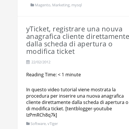
Magento
,
Marketing
,
mysql
yTicket, registrare una nouva
anagrafica cliente direttament
dalla scheda di apertura o
modifica ticket
22/02/2012
Reading Time:
< 1
minute
In questo video tutorial viene mostrata la
procedura per inserire una nuova anagrafica
cliente direttamente dalla scheda di apertura o
di modifica ticket. [tentblogger-youtube
IzPmRCh8q7k]
Software
,
vTiger