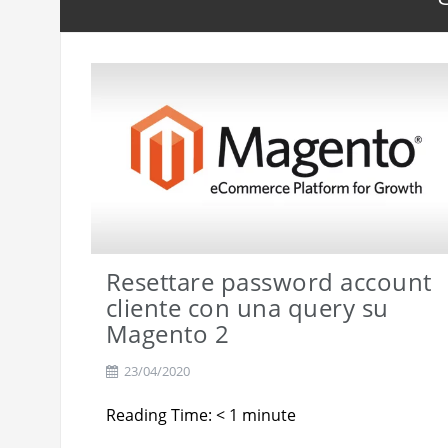
Bash monitor per linux server c
Resettare password account
cliente con una query su
Magento 2
23/04/2020
Reading Time:
< 1
minute