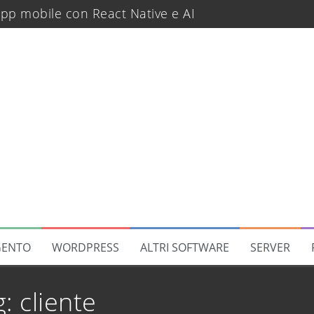
pp mobile con React Native e AI
rver o computer linux in modo semplice
regola a catalogo in Magento 2
translate
rano dopo un deploy
 di Software
di sicurezza
ENTO
WORDPRESS
ALTRI SOFTWARE
SERVER
di recupero password
ello per gruppo clienti
g:
cliente