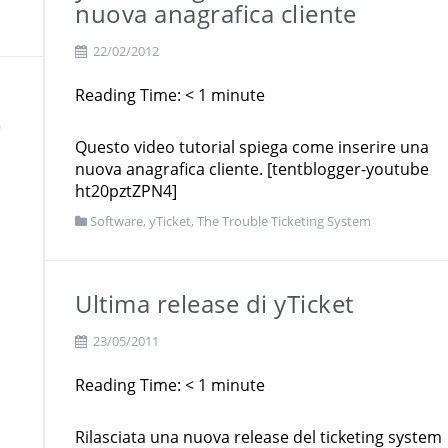
nuova anagrafica cliente
22/02/2012
Reading Time:
< 1
minute
e
Questo video tutorial spiega come inserire una
nuova anagrafica cliente. [tentblogger-youtube
ht20pztZPN4]
Software
,
yTicket, The Trouble Ticketing System
Ultima release di yTicket
23/05/2011
Reading Time:
< 1
minute
Rilasciata una nuova release del ticketing system