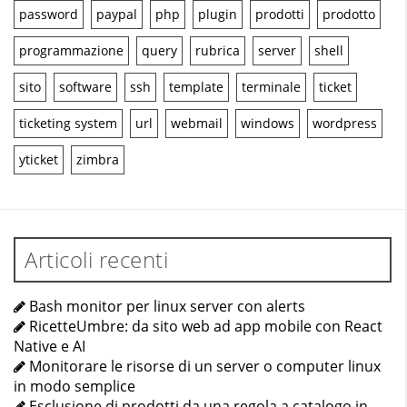
password
paypal
php
plugin
prodotti
prodotto
programmazione
query
rubrica
server
shell
sito
software
ssh
template
terminale
ticket
ticketing system
url
webmail
windows
wordpress
yticket
zimbra
Articoli recenti
Bash monitor per linux server con alerts
RicetteUmbre: da sito web ad app mobile con React
Native e AI
Monitorare le risorse di un server o computer linux
in modo semplice
Esclusione di prodotti da una regola a catalogo in