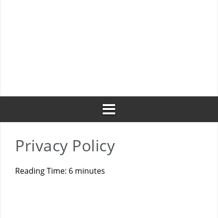
Traduzione di testo con googletranslate
Restart di php-fpm con capistrano dopo un depl
Manifesto per lo Sviluppo Agile di Software
Privacy Policy
Reading Time:
6
minutes