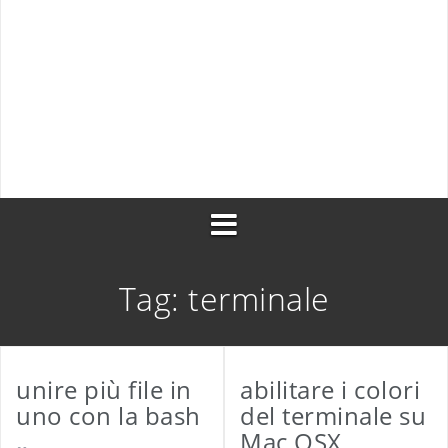
Esclusione di prodotti da una regola a catalogo i
Magento 2
Traduzione di testo con googletranslate
Restart di php-fpm con capistrano dopo un depl
Tag:
terminale
unire più file in
abilitare i colori
uno con la bash
del terminale su
Mac OSX