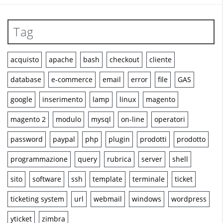
Tag
acquisto
apache
bash
checkout
cliente
database
e-commerce
email
error
file
GAS
google
inserimento
lamp
linux
magento
magento 2
modulo
mysql
on-line
operatori
password
paypal
php
plugin
prodotti
prodotto
programmazione
query
rubrica
server
shell
sito
software
ssh
template
terminale
ticket
ticketing system
url
webmail
windows
wordpress
yticket
zimbra