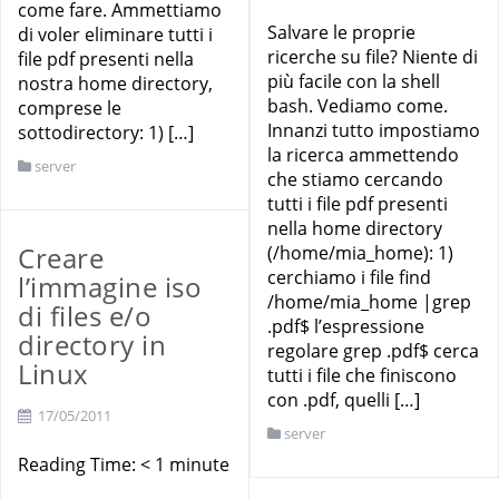
come fare. Ammettiamo
Salvare le proprie
di voler eliminare tutti i
ricerche su file? Niente di
file pdf presenti nella
più facile con la shell
nostra home directory,
bash. Vediamo come.
comprese le
Innanzi tutto impostiamo
sottodirectory: 1) […]
la ricerca ammettendo
server
che stiamo cercando
tutti i file pdf presenti
nella home directory
Creare
(/home/mia_home): 1)
cerchiamo i file find
l’immagine iso
/home/mia_home |grep
di files e/o
.pdf$ l’espressione
directory in
regolare grep .pdf$ cerca
Linux
tutti i file che finiscono
con .pdf, quelli […]
17/05/2011
server
Reading Time:
< 1
minute