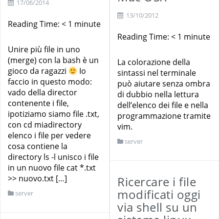
17/06/2014
13/10/2012
Reading Time:
< 1
minute
Reading Time:
< 1
minute
Unire più file in uno
(merge) con la bash è un
La colorazione della
gioco da ragazzi
Io
sintassi nel terminale
faccio in questo modo:
può aiutare senza ombra
vado della director
di dubbio nella lettura
contenente i file,
dell’elenco dei file e nella
ipotiziamo siamo file .txt,
programmazione tramite
con cd miadirectory
vim.
elenco i file per vedere
server
cosa contiene la
directory ls -l unisco i file
in un nuovo file cat *.txt
>> nuovo.txt […]
Ricercare i file
modificati oggi
server
via shell su un