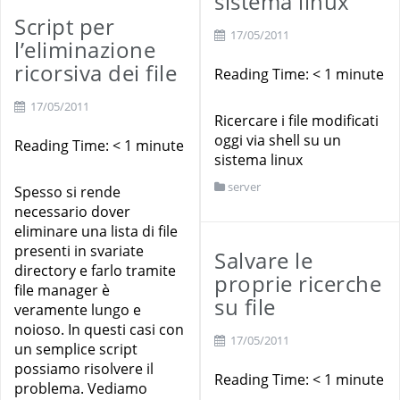
sistema linux
Script per
17/05/2011
l’eliminazione
ricorsiva dei file
Reading Time:
< 1
minute
17/05/2011
Ricercare i file modificati
oggi via shell su un
Reading Time:
< 1
minute
sistema linux
server
Spesso si rende
necessario dover
eliminare una lista di file
presenti in svariate
Salvare le
directory e farlo tramite
proprie ricerche
file manager è
su file
veramente lungo e
noioso. In questi casi con
17/05/2011
un semplice script
possiamo risolvere il
Reading Time:
< 1
minute
problema. Vediamo