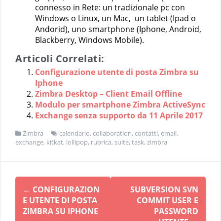
connesso in Rete: un tradizionale pc con
Windows o Linux, un Mac, un tablet (Ipad o
Andorid), uno smartphone (Iphone, Android,
Blackberry, Windows Mobile).
Articoli Correlati:
Configurazione utente di posta Zimbra su
Iphone
Zimbra Desktop – Client Email Offline
Modulo per smartphone Zimbra ActiveSync
Exchange senza supporto da 11 Aprile 2017
Zimbra
calendario
,
collaboration
,
contatti
,
email
,
exchange
,
kitkat
,
lollipop
,
rubrica
,
suite
,
task
,
zimbra
Navigazione
←
CONFIGURAZION
SUBVERSION SVN
articolo
E UTENTE DI POSTA
COMMIT USER E
ZIMBRA SU IPHONE
PASSWORD