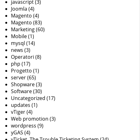
javascript
(3)
Joomla
(4)
Magento
(4)
Magento
(83)
Marketing
(60)
Mobile
(1)
mysql
(14)
news
(3)
Operatori
(8)
php
(17)
Progetto
(1)
server
(65)
Shopware
(3)
Software
(30)
Uncategorized
(17)
updates
(1)
vTiger
(4)
Web promotion
(3)
wordpress
(9)
yGAS
(4)
yTicket, The Trouble Ticketing System
(24)