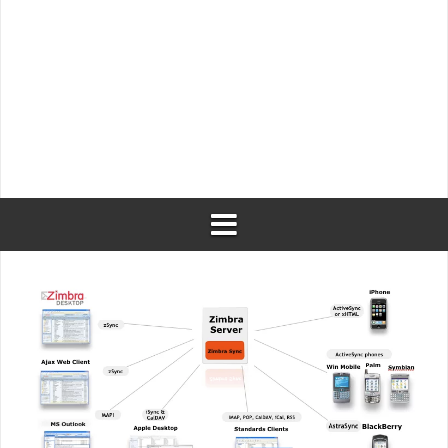
Shopware 6, valore minimo carrello per gruppo
clienti
Bash monitor per linux server con alerts