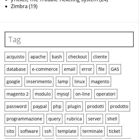
Zimbra
(19)
Tag
acquisto
apache
bash
checkout
cliente
database
e-commerce
email
error
file
GAS
google
inserimento
lamp
linux
magento
magento 2
modulo
mysql
on-line
operatori
password
paypal
php
plugin
prodotti
prodotto
programmazione
query
rubrica
server
shell
sito
software
ssh
template
terminale
ticket