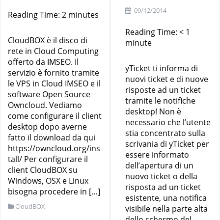
09/12/2014
Reading Time:
2
minutes
Reading Time:
< 1
CloudBOX è il disco di
minute
rete in Cloud Computing
offerto da IMSEO. Il
yTicket ti informa di
servizio è fornito tramite
nuovi ticket e di nuove
le VPS in Cloud IMSEO e il
risposte ad un ticket
software Open Source
tramite le notifiche
Owncloud. Vediamo
desktop! Non è
come configurare il client
necessario che l’utente
desktop dopo averne
stia concentrato sulla
fatto il download da qui
scrivania di yTicket per
https://owncloud.org/ins
essere informato
tall/ Per configurare il
dell’apertura di un
client CloudBOX su
nuovo ticket o della
Windows, OSX e Linux
risposta ad un ticket
bisogna procedere in […]
esistente, una notifica
CloudBOX
visibile nella parte alta
dello schermo del