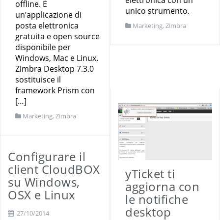
elettronica con un
offline. È
unico strumento.
un’applicazione di
posta elettronica
Marketing
,
Zimbra
gratuita e open source
disponibile per
Windows, Mac e Linux.
Zimbra Desktop 7.3.0
sostituisce il
framework Prism con
[…]
Marketing
,
Zimbra
Configurare il
client CloudBOX
yTicket ti
su Windows,
aggiorna con
OSX e Linux
le notifiche
desktop
27/10/2014