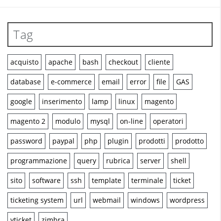
Tag
acquisto
apache
bash
checkout
cliente
database
e-commerce
email
error
file
GAS
google
inserimento
lamp
linux
magento
magento 2
modulo
mysql
on-line
operatori
password
paypal
php
plugin
prodotti
prodotto
programmazione
query
rubrica
server
shell
sito
software
ssh
template
terminale
ticket
ticketing system
url
webmail
windows
wordpress
yticket
zimbra