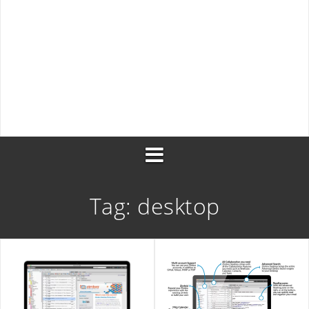
Shopware 6 non invia l’email di recupero passwo
Shopware 6, valore minimo carrello per gruppo
clienti
Bash monitor per linux server con alerts
Tag:
desktop