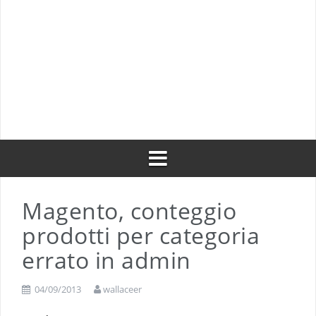
Shopware 6, valore minimo carrello per gruppo
clienti
Integrare Slack su Zimbra: la guida step by step
RicetteUmbre: da sito web ad app mobile con
React Native e AI
Magento, conteggio
prodotti per categoria
errato in admin
04/09/2013
wallaceer