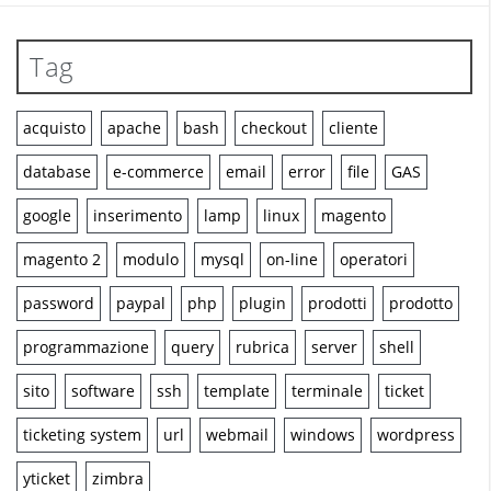
Tag
acquisto
apache
bash
checkout
cliente
database
e-commerce
email
error
file
GAS
google
inserimento
lamp
linux
magento
magento 2
modulo
mysql
on-line
operatori
password
paypal
php
plugin
prodotti
prodotto
programmazione
query
rubrica
server
shell
sito
software
ssh
template
terminale
ticket
ticketing system
url
webmail
windows
wordpress
yticket
zimbra