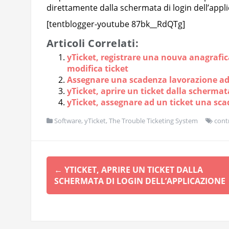
direttamente dalla schermata di login dell’appli
[tentblogger-youtube 87bk__RdQTg]
Articoli Correlati:
yTicket, registrare una nouva anagrafic
modifica ticket
Assegnare una scadenza lavorazione ad
yTicket, aprire un ticket dalla schermata
yTicket, assegnare ad un ticket una sca
Software
,
yTicket, The Trouble Ticketing System
cont
Navigazione
←
YTICKET, APRIRE UN TICKET DALLA
articolo
SCHERMATA DI LOGIN DELL’APPLICAZIONE