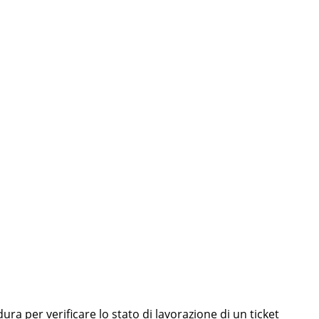
pp mobile con React Native e AI
ra per verificare lo stato di lavorazione di un ticket