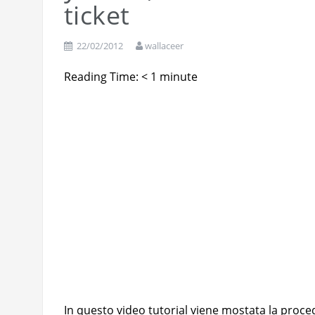
RicetteUmbre: da sito web ad a
ticket
22/02/2012
wallaceer
Reading Time:
< 1
minute
In questo video tutorial viene mostata la procedu